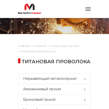
Toggle
navigation
Главная
Каталог
Титановый прокат
Титановая проволока
ТИТАНОВАЯ ПРОВОЛОКА
Нержавеющий металлопрокат
Алюминиевый прокат
Бронзовый прокат