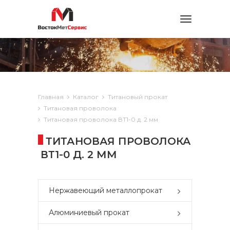
Toggle
navigation
Главная
Каталог
Титановый прокат
Титановая проволока
Титановая проволока ВТ1-0 д. 2 мм
ТИТАНОВАЯ ПРОВОЛОКА
ВТ1-0 Д. 2 ММ
Нержавеющий металлопрокат
Алюминиевый прокат