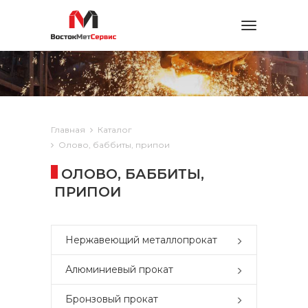
Toggle
navigation
Главная
Каталог
Олово, баббиты, припои
ОЛОВО, БАББИТЫ,
ПРИПОИ
Нержавеющий металлопрокат
Алюминиевый прокат
Бронзовый прокат