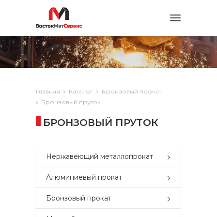
Toggle
navigation
Главная
Каталог
Бронзовый прокат
Бронзовый пруток
БРОНЗОВЫЙ ПРУТОК
Нержавеющий металлопрокат
Алюминиевый прокат
Бронзовый прокат