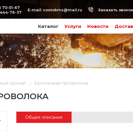
) 70-51-67
Заказать звоно
E-mail:
vostokms@mail.ru
-444-76-37
Каталог
Услуги
Новости
Достав
вый прокат
Бронзовая проволока
РОВОЛОКА
Общее описание