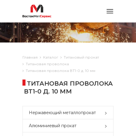
Toggle
navigation
Главная
Каталог
Титановый прокат
Титановая проволока
Титановая проволока ВТ1-0 д. 10 мм
ТИТАНОВАЯ ПРОВОЛОКА
ВТ1-0 Д. 10 ММ
Нержавеющий металлопрокат
Алюминиевый прокат