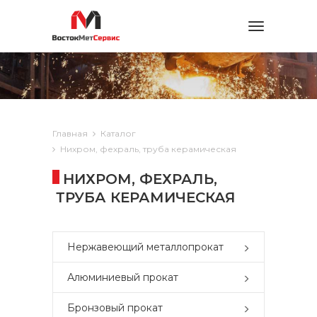
Toggle
navigation
Главная
Каталог
Нихром, фехраль, труба керамическая
НИХРОМ, ФЕХРАЛЬ,
ТРУБА КЕРАМИЧЕСКАЯ
Нержавеющий металлопрокат
Алюминиевый прокат
Бронзовый прокат