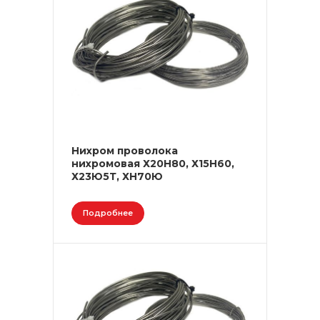
Нихром проволока
нихромовая Х20Н80, Х15Н60,
Х23Ю5Т, ХН70Ю
Подробнее