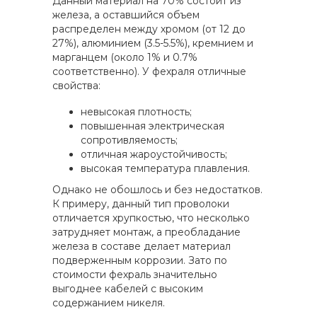
Данный материал на 70% состоит из
железа, а оставшийся объем
распределен между хромом (от 12 до
27%), алюминием (3.5-5.5%), кремнием и
марганцем (около 1% и 0.7%
соответственно). У фехраля отличные
свойства:
невысокая плотность;
повышенная электрическая
сопротивляемость;
отличная жароустойчивость;
высокая температура плавления.
Однако не обошлось и без недостатков.
К примеру, данный тип проволоки
отличается хрупкостью, что несколько
затрудняет монтаж, а преобладание
железа в составе делает материал
подверженным коррозии. Зато по
стоимости фехраль значительно
выгоднее кабелей с высоким
содержанием никеля.