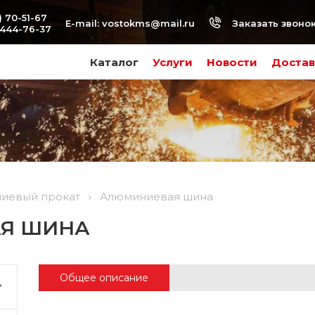
) 70-51-67
Заказать звоно
E-mail:
vostokms@mail.ru
-444-76-37
Каталог
Услуги
Новости
Достав
иевый прокат
Алюминиевая шина
Я ШИНА
Общее описание