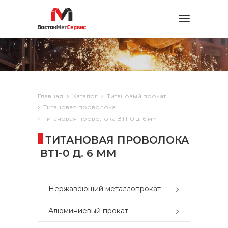
Toggle
navigation
Главная
Каталог
Титановый прокат
Титановая проволока
Титановая проволока ВТ1-0 д. 6 мм
ТИТАНОВАЯ ПРОВОЛОКА
ВТ1-0 Д. 6 ММ
Нержавеющий металлопрокат
Алюминиевый прокат