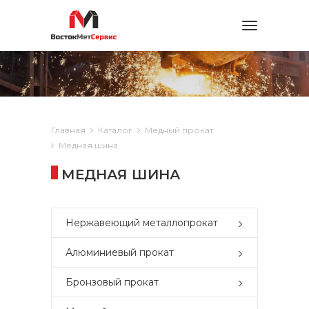
Toggle
navigation
Главная
Каталог
Медный прокат
Медная шина
МЕДНАЯ ШИНА
Нержавеющий металлопрокат
Алюминиевый прокат
Бронзовый прокат