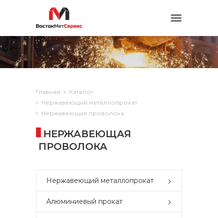
Toggle
navigation
Главная
Каталог
Нержавеющий металлопрокат
Нержавеющая проволока
НЕРЖАВЕЮЩАЯ
ПРОВОЛОКА
Нержавеющий металлопрокат
Алюминиевый прокат