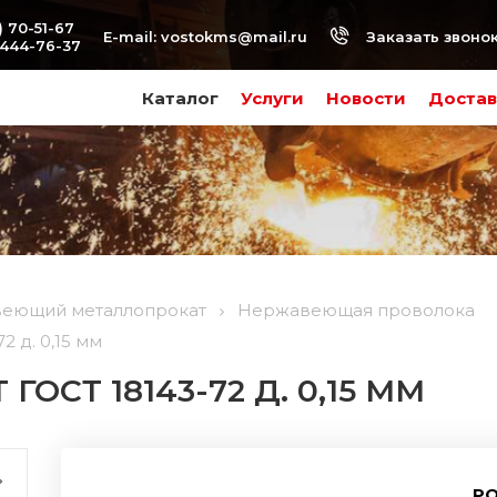
) 70-51-67
Заказать звоно
E-mail:
vostokms@mail.ru
-444-76-37
Каталог
Услуги
Новости
Достав
еющий металлопрокат
Нержавеющая проволока
 д. 0,15 мм
ГОСТ 18143-72 Д. 0,15 ММ
РО