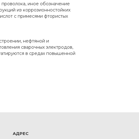
 проволока, иное обозначение
трукций из коррозионностойких
кислот с примесями фтористых
троении, нефтяной и
товления сварочных электродов,
луатируются в средах повышенной
АДРЕС