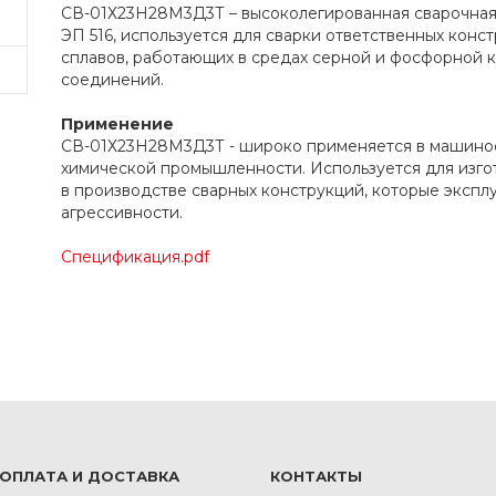
СВ-01Х23Н28М3Д3Т – высоколегированная сварочная
ЭП 516, используется для сварки ответственных конс
сплавов, работающих в средах серной и фосфорной 
соединений.
Применение
СВ-01Х23Н28М3Д3Т - широко применяется в машинос
химической промышленности. Используется для изго
в производстве сварных конструкций, которые эксп
агрессивности.
Спецификация.pdf
ОПЛАТА И ДОСТАВКА
КОНТАКТЫ