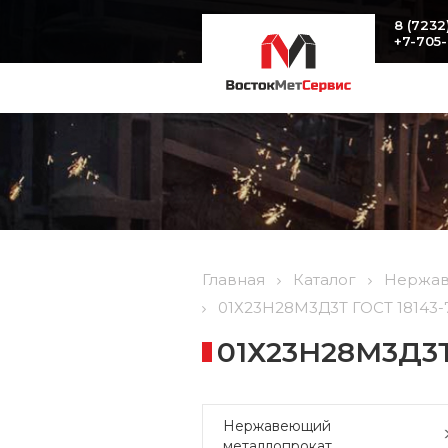
8 (7232
+7-705
Главная
Каталог
Нержав
01Х23Н28М3Д3Т ГОСТ 18143-72
01Х23Н28М3Д3Т 
Нержавеющий
металлопрокат