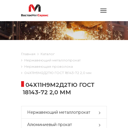
Toggle
navigation
Главная
Каталог
Нержавеющий металлопрокат
Нержавеющая проволока
04Х11Н9М2Д2ТЮ ГОСТ 18143-72 2,0 мм
04Х11Н9М2Д2ТЮ ГОСТ
18143-72 2,0 ММ
Нержавеющий металлопрокат
Алюминиевый прокат