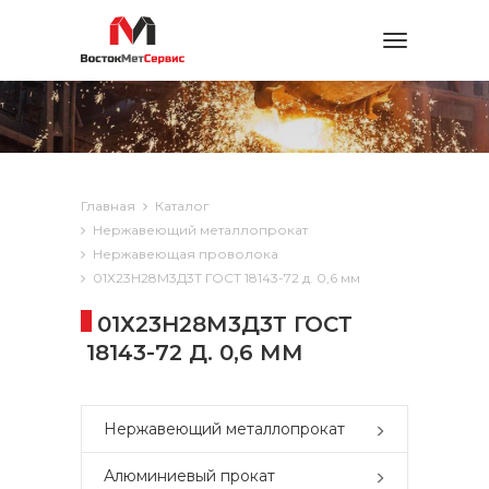
Toggle
navigation
Главная
Каталог
Нержавеющий металлопрокат
Нержавеющая проволока
01Х23Н28М3Д3Т ГОСТ 18143-72 д. 0,6 мм
01Х23Н28М3Д3Т ГОСТ
18143-72 Д. 0,6 ММ
Нержавеющий металлопрокат
Алюминиевый прокат