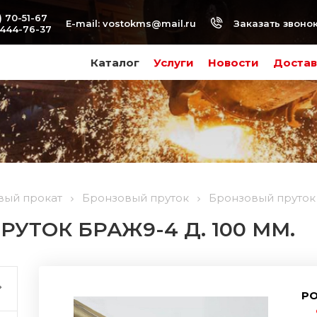
) 70-51-67
Заказать звоно
E-mail:
vostokms@mail.ru
-444-76-37
Каталог
Услуги
Новости
Достав
вый прокат
Бронзовый пруток
Бронзовый пруток 
УТОК БРАЖ9-4 Д. 100 ММ.
РО