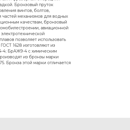
ладкой. Бронзовый пруток
вления винтов, болтов,
и частей механизмов для водных
ационным качествам, бронзовый
томобилестроении, авиационной
 электротехнической
плавов позволяет использовать
ГОСТ 1628 изготовляют из
-4; БрАЖ9-4 с химическим
 производят из бронзы марки
5. Бронза этой марки отличается