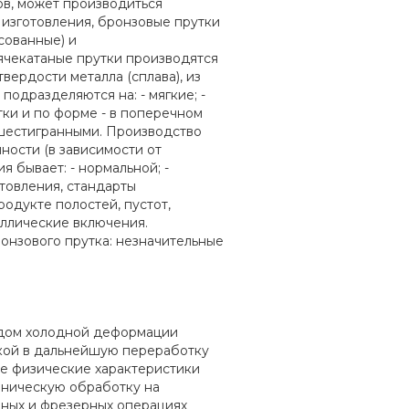
ов, может производиться
 изготовления, бронзовые прутки
сованные) и
ячекатаные прутки производятся
вердости металла (сплава), из
подразделяются на: - мягкие; -
тки и по форме - в поперечном
- шестигранными. Производство
ности (в зависимости от
я бывает: - нормальной; -
товления, стандарты
одукте полостей, пустот,
аллические включения.
нзового прутка: незначительные
тодом холодной деформации
вкой в дальнейшую переработку
е физические характеристики
аническую обработку на
арных и фрезерных операциях