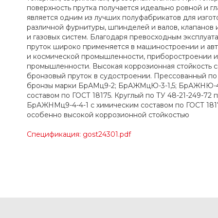
поверхность прутка получается идеально ровной и г
является одним из лучших полуфабрикатов для изгото
различной фурнитуры, шпинделей и валов, клапанов 
и газовых систем. Благодаря превосходным эксплуат
пруток широко применяется в машиностроении и ав
и космической промышленности, приборостроении и
промышленности. Высокая коррозионная стойкость с
бронзовый пруток в судостроении. Прессованный по 
бронзы марки БрАМц9-2; БрАЖМцЮ-3-1,5; БрАЖНЮ-4
составом по ГОСТ 18175. Круглый по ТУ 48-21-249-72
БрАЖНМц9-4-4-1 с химическим составом по ГОСТ 1817
особенно высокой коррозионной стойкостью
Спецификация: gost24301.pdf