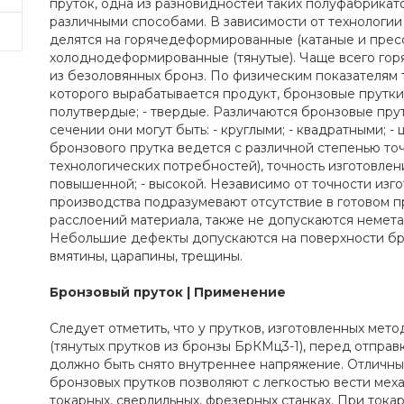
пруток, одна из разновидностей таких полуфабрикат
различными способами. В зависимости от технологии
делятся на горячедеформированные (катаные и прес
холоднодеформированные (тянутые). Чаще всего гор
из безоловянных бронз. По физическим показателям т
которого вырабатывается продукт, бронзовые прутки 
полутвердые; - твердые. Различаются бронзовые пру
сечении они могут быть: - круглыми; - квадратными; 
бронзового прутка ведется с различной степенью точ
технологических потребностей), точность изготовлени
повышенной; - высокой. Независимо от точности изго
производства подразумевают отсутствие в готовом пр
расслоений материала, также не допускаются немет
Небольшие дефекты допускаются на поверхности бро
вмятины, царапины, трещины.
Бронзовый пруток | Применение
Следует отметить, что у прутков, изготовленных ме
(тянутых прутков из бронзы БрКМц3-1), перед отпра
должно быть снято внутреннее напряжение. Отличны
бронзовых прутков позволяют с легкостью вести мех
токарных, сверлильных, фрезерных станках. При ток