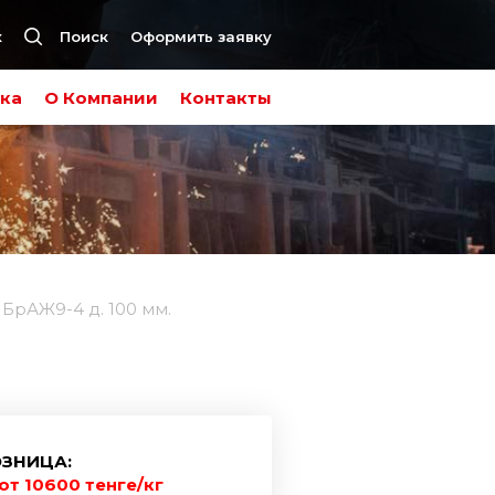
к
Поиск
Оформить заявку
ка
О Компании
Контакты
БрАЖ9-4 д. 100 мм.
ЗНИЦА:
от 10600 тенге/кг