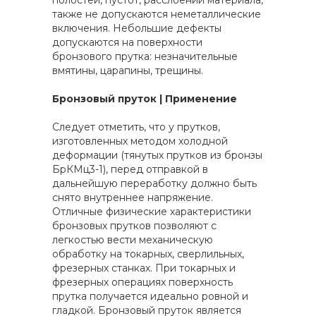
полостей, пустот, расслоений материала,
также не допускаются неметаллические
включения. Небольшие дефекты
допускаются на поверхности
бронзового прутка: незначительные
вмятины, царапины, трещины.
Бронзовый пруток | Применение
Следует отметить, что у прутков,
изготовленных методом холодной
деформации (тянутых прутков из бронзы
БрКМц3-1), перед отправкой в
дальнейшую переработку должно быть
снято внутреннее напряжение.
Отличные физические характеристики
бронзовых прутков позволяют с
легкостью вести механическую
обработку на токарных, сверлильных,
фрезерных станках. При токарных и
фрезерных операциях поверхность
прутка получается идеально ровной и
гладкой. Бронзовый пруток является