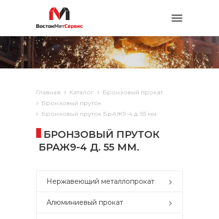
Toggle
navigation
Главная
Каталог
Бронзовый прокат
Бронзовый пруток
Бронзовый пруток БрАЖ9-4 д. 55 мм.
БРОНЗОВЫЙ ПРУТОК
БРАЖ9-4 Д. 55 ММ.
Нержавеющий металлопрокат
Алюминиевый прокат