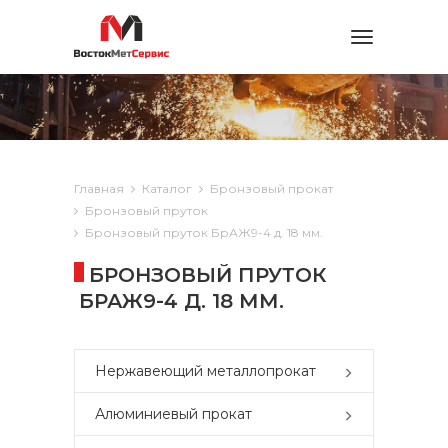
Toggle
navigation
Главная
Каталог
Бронзовый прокат
Бронзовый пруток
Бронзовый пруток БрАЖ9-4 д. 18 мм.
БРОНЗОВЫЙ ПРУТОК
БРАЖ9-4 Д. 18 ММ.
Нержавеющий металлопрокат
Алюминиевый прокат