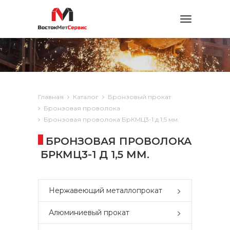
Toggle
navigation
Главная
Каталог
Бронзовый прокат
Бронзовая проволока
Бронзовая проволока БрКМЦ3-1 д 1,5 мм.
БРОНЗОВАЯ ПРОВОЛОКА
БРКМЦ3-1 Д 1,5 ММ.
Нержавеющий металлопрокат
Алюминиевый прокат