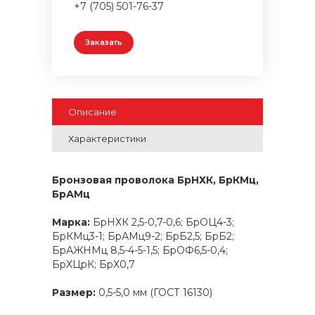
+7 (705) 501-76-37
Заказать
Описание
Характеристики
Бронзовая проволока БрНХК, БрКМц,
БрАМц
Марка:
БрНХК 2,5-0,7-0,6; БрОЦ4-3;
БрКМц3-1; БрАМц9-2; БрБ2,5; БрБ2;
БрАЖНМц 8,5-4-5-1,5; БрОФ6,5-0,4;
БрХЦрК; БрХ0,7
Размер:
0,5-5,0 мм (ГОСТ 16130)