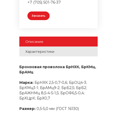
+7 (705) 501-76-37
Заказать
Описание
Характеристики
Бронзовая проволока БрНХК, БрКМц,
БрАМц
Марка:
БрНХК 2,5-0,7-0,6; БрОЦ4-3;
БрКМц3-1; БрАМц9-2; БрБ2,5; БрБ2;
БрАЖНМц 8,5-4-5-1,5; БрОФ6,5-0,4;
БрХЦрК; БрХ0,7
Размер:
0,5-5,0 мм (ГОСТ 16130)