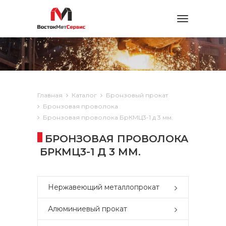
Toggle
navigation
Главная
Каталог
Бронзовый прокат
Бронзовая проволока
Бронзовая проволока БрКМЦ3-1 д 3 мм.
БРОНЗОВАЯ ПРОВОЛОКА
БРКМЦ3-1 Д 3 ММ.
Нержавеющий металлопрокат
Алюминиевый прокат