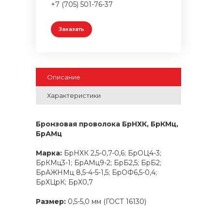
+7 (705) 501-76-37
Заказать
Описание
Характеристики
Бронзовая проволока БрНХК, БрКМц,
БрАМц
Марка:
БрНХК 2,5-0,7-0,6; БрОЦ4-3;
БрКМц3-1; БрАМц9-2; БрБ2,5; БрБ2;
БрАЖНМц 8,5-4-5-1,5; БрОФ6,5-0,4;
БрХЦрК; БрХ0,7
Размер:
0,5-5,0 мм (ГОСТ 16130)