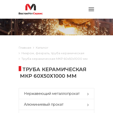
Toggle
navigation
Главная
Каталог
Нихром, фехраль, труба керамическая
Труба керамическая МКР 60х50х1000 мм
ТРУБА КЕРАМИЧЕСКАЯ
МКР 60Х50Х1000 ММ
Нержавеющий металлопрокат
Алюминиевый прокат