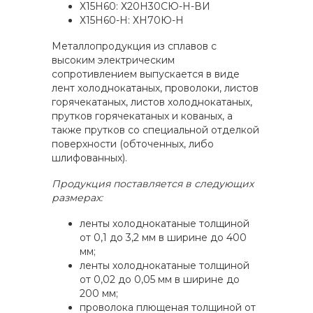
Х15Н60: Х20Н30СЮ-Н-ВИ
Х15Н60-Н: ХН70Ю-Н
Металлопродукция из сплавов с
высоким электрическим
сопротивлением выпускается в виде
лент холоднокатаных, проволоки, листов
горячекатаных, листов холоднокатаных,
прутков горячекатаных и кованых, а
также прутков со специальной отделкой
поверхности (обточенных, либо
шлифованных).
Продукция поставляется в следующих
размерах:
ленты холоднокатаные толщиной
от 0,1 до 3,2 мм в ширине до 400
мм;
ленты холоднокатаные толщиной
от 0,02 до 0,05 мм в ширине до
200 мм;
проволока плющеная толщиной от