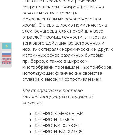
Сплавы с высоким электрическим
сопротивлением – нихром (сплавы на
основе никеля и хрома) и
фехраль(сплавы на основе железа и
хрома). Сплавы широко применяются в
электронагревателях печей для всех
отраслей промышленности, аппаратах
теплового действия, во встроенных и
навитых спиралях керамических и других
матричных основ различных бытовых
приборов, а также в широком
многообразии промышленных приборов,
использующих физические свойства
сплавов с высоким сопротивлением.
Мы предлагаем к поставке
металлопродукцию следующих
сплавов:
Х20Н80: Х15Н60-Н-ВИ
Х20Н80-Н: Х23Ю5Т
Х20Н80-ВИ: Х27Ю5Т
Х20Н80-Н-ВИ: Х23Ю5