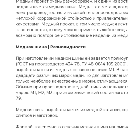
Медный прокат очень разнообразен, и одним из во
видов является медная шина. Медь - это металл, кот
электропроводностью и высокой теплопроводностью.
неплохой коррозионной стойкостью и привлекатель
качествами. Медный прокат, в том числе медная лен
пластичностью, к нему можно применять любые виды 
возможно повторное использование изделий из меди
Медная шина | Разновидности
При изготовлении медной шины ей задается прямоу
(ГОСТ на производство 434-78, ТУ 48-0814-105-2000)
вырабатываться из медных сплавов не ниже М1. В на
двадцати различных марок меди, но для изготовлени
только наиболее качественные марки, отличающиеся
Обычно при производстве медной шины используют
марок: М1, М2, М3, при этом химический состав загот
79.
Медная шина вырабатывается из медной катанки, сор
слитков и заготовок.
Формой поперечного сечения медная шина напомина