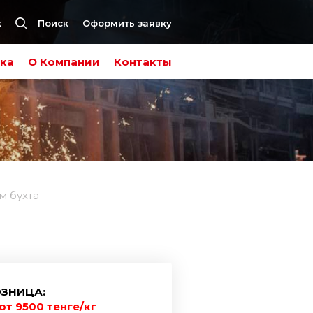
к
Поиск
Оформить заявку
ка
О Компании
Контакты
м бухта
ЗНИЦА:
от 9500 тенге/кг