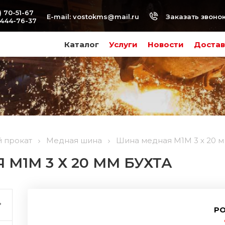
) 70-51-67
Заказать звоно
E-mail:
vostokms@mail.ru
-444-76-37
Каталог
Услуги
Новости
Достав
 прокат
Медная шина
Шина медная М1М 3 х 20 м
М1М 3 Х 20 ММ БУХТА
РО