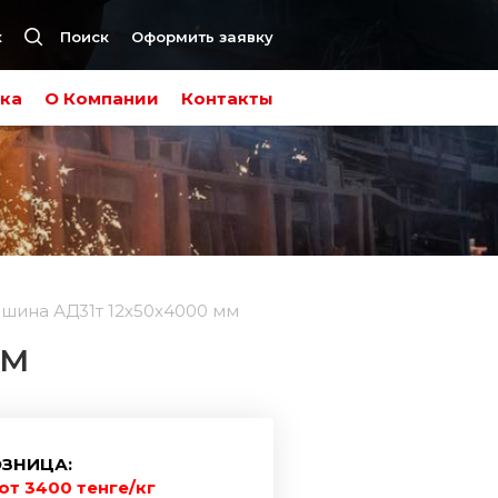
к
Поиск
Оформить заявку
ка
О Компании
Контакты
шина АД31т 12х50х4000 мм
ММ
ЗНИЦА:
от 3400 тенге/кг