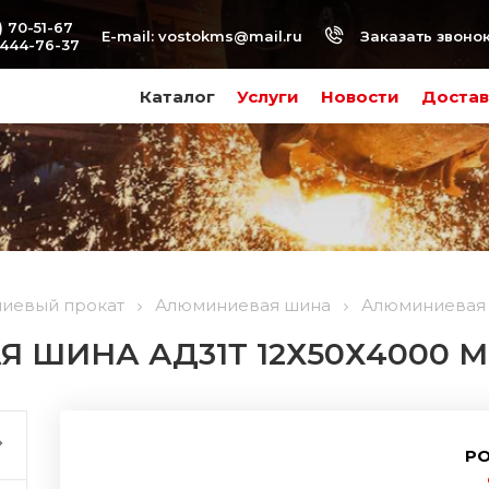
) 70-51-67
Заказать звоно
E-mail:
vostokms@mail.ru
-444-76-37
Каталог
Услуги
Новости
Достав
иевый прокат
Алюминиевая шина
Алюминиевая 
 ШИНА АД31Т 12Х50Х4000 
РО