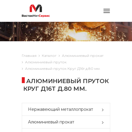
Toggle
navigation
Главная
Каталог
Алюминиевый прокат
Алюминиевый пруток
Алюминиевый пруток Круг Д16т д.80 мм.
АЛЮМИНИЕВЫЙ ПРУТОК
КРУГ Д16Т Д.80 ММ.
Нержавеющий металлопрокат
Алюминиевый прокат