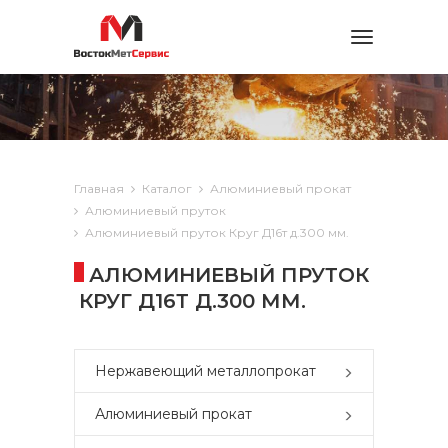
Toggle
navigation
Главная
Каталог
Алюминиевый прокат
Алюминиевый пруток
Алюминиевый пруток Круг Д16т д.300 мм.
АЛЮМИНИЕВЫЙ ПРУТОК
КРУГ Д16Т Д.300 ММ.
Нержавеющий металлопрокат
Алюминиевый прокат