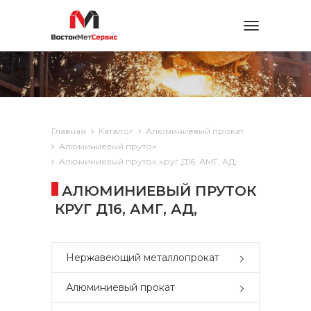
Toggle
navigation
Главная
Каталог
Алюминиевый прокат
Алюминиевый пруток
Алюминиевый пруток круг Д16, АМГ, АД,
АЛЮМИНИЕВЫЙ ПРУТОК
КРУГ Д16, АМГ, АД,
Нержавеющий металлопрокат
Алюминиевый прокат