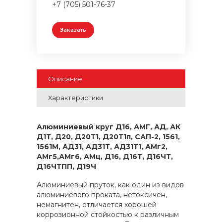
+7 (705) 501-76-37
Заказать
Описание
Характеристики
Алюминиевый круг Д16, АМГ, АД, АК
Д1Т, Д20, Д20Т1, Д20Т1п, САП-2, 1561,
1561М, АД31, АД31Т, АД31Т1, АМг2,
АМг5,АМг6, АМц, Д16, Д16Т, Д16ЧТ,
Д16ЧТПП, Д19Ч
Алюминиевый пруток, как один из видов
алюминиевого проката, нетоксичен,
немагнитен, отличается хорошей
коррозионной стойкостью к различным