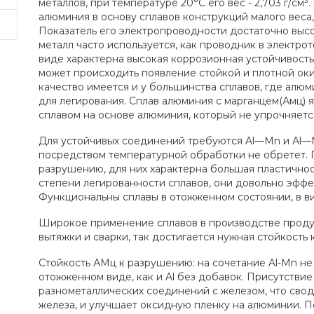
металлов, при температуре 20°С его вес - 2,703 г/см
алюминия в основу сплавов конструкций малого веса, 
Показатель его электропроводности достаточно высо
металл часто используется, как проводник в электро
виде характерна высокая коррозионная устойчивость,
может происходить появление стойкой и плотной оки
качество имеется и у большинства сплавов, где алюм
для легирования. Сплав алюминия с марганцем(Амц)
сплавом на основе алюминия, который не упрочняет
Для устойчивых соединений требуются Al—Мn и Аl—M
посредством температурной обработки не обретет. 
разрушению, для них характерна большая пластичнос
степени легированности сплавов, они довольно эффе
Функциональны сплавы в отожженном состоянии, в ви
Широкое применение сплавов в производстве проду
вытяжки и сварки, так достигается нужная стойкость
Стойкость АМц к разрушению: на сочетание Al-Мn не
отожженном виде, как и Al без добавок. Присутстви
разнометаллических соединений с железом, что сво
железа, и улучшает оксидную пленку на алюминии. П