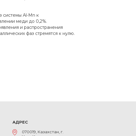
 системы Аl-Мn к
лении меди до 0,2%.
оявления и распространения
аллических фаз стремятся к нулю.
АДРЕС
070019, Казахстан, г.