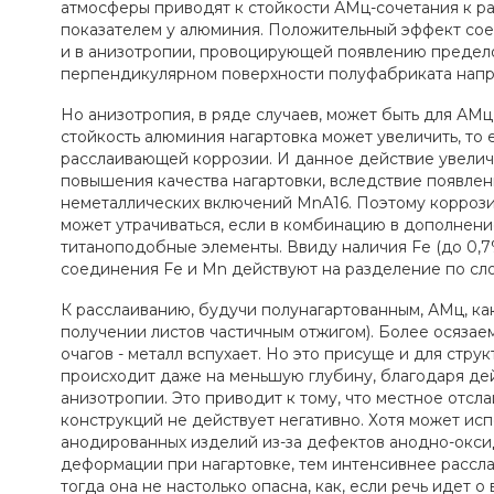
атмосферы приводят к стойкости АМц-сочетания к р
показателем у алюминия. Положительный эффект сое
и в анизотропии, провоцирующей появлению предело
перпендикулярном поверхности полуфабриката напр
Но анизотропия, в ряде случаев, может быть для АМ
стойкость алюминия нагартовка может увеличить, то е
расслаивающей коррозии. И данное действие увелич
повышения качества нагартовки, вследствие появле
неметаллических включений МnА16. Поэтому коррози
может утрачиваться, если в комбинацию в дополнен
титаноподобные элементы. Ввиду наличия Fe (до 0,7
соединения Fe и Mn действуют на разделение по сло
К расслаиванию, будучи полунагартованным, АМц, ка
получении листов частичным отжигом). Более осязаем
очагов - металл вспухает. Но это присуще и для стру
происходит даже на меньшую глубину, благодаря д
анизотропии. Это приводит к тому, что местное отсл
конструкций не действует негативно. Хотя может ис
анодированных изделий из-за дефектов анодно-окси
деформации при нагартовке, тем интенсивнее рассла
тогда она не настолько опасна, как, если речь идет 