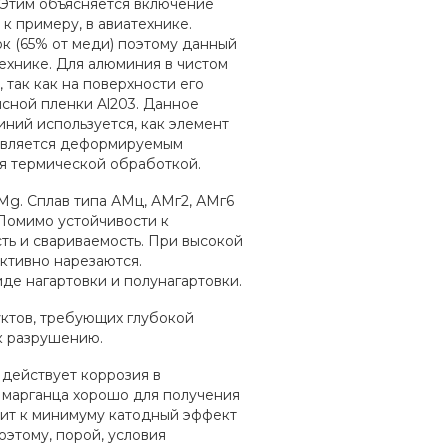
³. Этим объясняется включение
к примеру, в авиатехнике.
к (65% от меди) поэтому данный
технике. Для алюминия в чистом
 так как на поверхности его
сной пленки Al203. Данное
иний используется, как элемент
 является деформируемым
ся термической обработкой.
g. Сплав типа АМц, АМг2, АМг6
Помимо устойчивости к
ть и свариваемость. При высокой
ктивно нарезаются.
де нагартовки и полунагартовки.
ктов, требующих глубокой
 к разрушению.
 действует коррозия в
е марганца хорошо для получения
дит к минимуму катодный эффект
оэтому, порой, условия