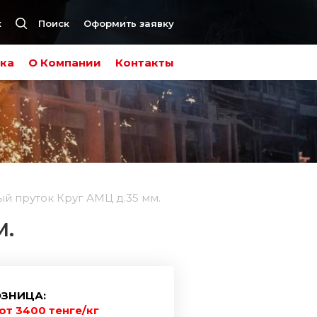
к
Поиск
Оформить заявку
ка
О Компании
Контакты
 пруток Круг АМЦ д.35 мм.
М.
ЗНИЦА:
от 3400 тенге/кг