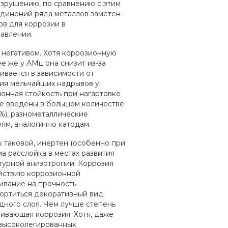
азрушению, по сравнению с этим
динений ряда металлов заметен
в для коррозии в
авлении.
ц негативом. Хотя коррозионную
е же у АМц она снизит из-за
ивается в зависимости от
ния мельчайших надрывов у
онная стойкость при нагартовке
ие введены в большом количестве
%), разнометаллические
ям, аналогично катодам.
к таковой, инертен (особенно при
а расслойка в местах развития
ктурной анизотропии. Коррозия
ействию коррозионной
аивание на прочность
портиться декоративный вид
дного слоя. Чем лучше степень
ивающая коррозия. Хотя, даже
о высоколегированных