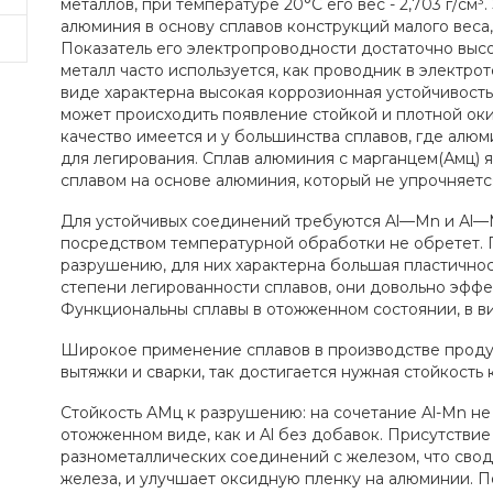
металлов, при температуре 20°С его вес - 2,703 г/см
алюминия в основу сплавов конструкций малого веса, 
Показатель его электропроводности достаточно высо
металл часто используется, как проводник в электро
виде характерна высокая коррозионная устойчивость,
может происходить появление стойкой и плотной оки
качество имеется и у большинства сплавов, где алюм
для легирования. Сплав алюминия с марганцем(Амц)
сплавом на основе алюминия, который не упрочняет
Для устойчивых соединений требуются Al—Мn и Аl—M
посредством температурной обработки не обретет. 
разрушению, для них характерна большая пластичнос
степени легированности сплавов, они довольно эффе
Функциональны сплавы в отожженном состоянии, в ви
Широкое применение сплавов в производстве проду
вытяжки и сварки, так достигается нужная стойкость
Стойкость АМц к разрушению: на сочетание Al-Мn не
отожженном виде, как и Al без добавок. Присутстви
разнометаллических соединений с железом, что сво
железа, и улучшает оксидную пленку на алюминии. П