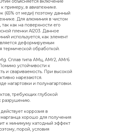
³. Этим объясняется включение
к примеру, в авиатехнике.
к (65% от меди) поэтому данный
технике. Для алюминия в чистом
 так как на поверхности его
сной пленки Al203. Данное
иний используется, как элемент
 является деформируемым
ся термической обработкой.
g. Сплав типа АМц, АМг2, АМг6
Помимо устойчивости к
ть и свариваемость. При высокой
ктивно нарезаются.
де нагартовки и полунагартовки.
ктов, требующих глубокой
 к разрушению.
 действует коррозия в
е марганца хорошо для получения
дит к минимуму катодный эффект
оэтому, порой, условия