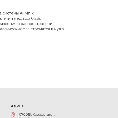
 системы Аl-Мn к
лении меди до 0,2%.
оявления и распространения
аллических фаз стремятся к нулю.
АДРЕС
070019, Казахстан, г.