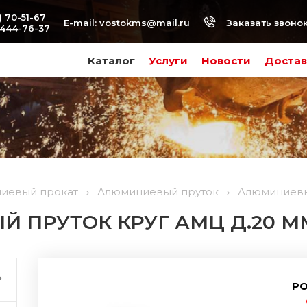
) 70-51-67
Заказать звоно
E-mail:
vostokms@mail.ru
-444-76-37
Каталог
Услуги
Новости
Достав
иевый прокат
Алюминиевый пруток
Алюминиевый
 ПРУТОК КРУГ АМЦ Д.20 М
РО