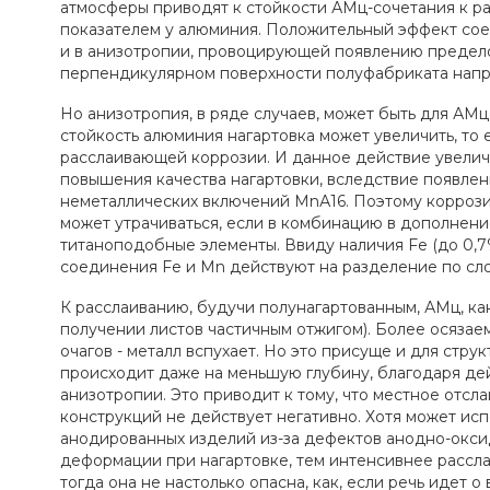
атмосферы приводят к стойкости АМц-сочетания к р
показателем у алюминия. Положительный эффект сое
и в анизотропии, провоцирующей появлению предело
перпендикулярном поверхности полуфабриката напр
Но анизотропия, в ряде случаев, может быть для АМ
стойкость алюминия нагартовка может увеличить, то е
расслаивающей коррозии. И данное действие увелич
повышения качества нагартовки, вследствие появле
неметаллических включений МnА16. Поэтому коррози
может утрачиваться, если в комбинацию в дополнен
титаноподобные элементы. Ввиду наличия Fe (до 0,7
соединения Fe и Mn действуют на разделение по сло
К расслаиванию, будучи полунагартованным, АМц, ка
получении листов частичным отжигом). Более осязаем
очагов - металл вспухает. Но это присуще и для стру
происходит даже на меньшую глубину, благодаря д
анизотропии. Это приводит к тому, что местное отсл
конструкций не действует негативно. Хотя может ис
анодированных изделий из-за дефектов анодно-окси
деформации при нагартовке, тем интенсивнее рассла
тогда она не настолько опасна, как, если речь идет 