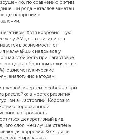
азрушению, по сравнению с этим
динений ряда металлов заметен
в для коррозии в
авлении.
ц негативом. Хотя коррозионную
е же у АМц она снизит из-за
ивается в зависимости от
ния мельчайших надрывов у
онная стойкость при нагартовке
ие введены в большом количестве
%), разнометаллические
ям, аналогично катодам.
к таковой, инертен (особенно при
а расслойка в местах развития
ктурной анизотропии. Коррозия
ействию коррозионной
аивание на прочность
портиться декоративный вид
дного слоя. Чем лучше степень
ивающая коррозия. Хотя, даже
о высоколегированных