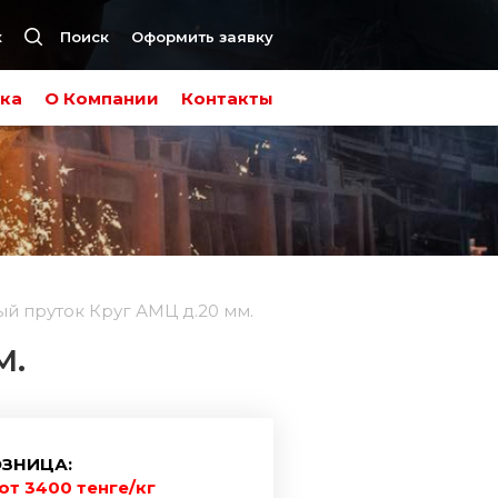
к
Поиск
Оформить заявку
ка
О Компании
Контакты
 пруток Круг АМЦ д.20 мм.
М.
ЗНИЦА:
от 3400 тенге/кг