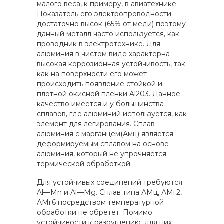
малого веса, к примеру, в авиатехнике.
Показатель его электропроводности
достаточно высок (65% от меди) поэтому
данный металл часто используется, как
проводник в электротехнике. Для
алюминия в чистом виде характерна
высокая коррозионная устойчивость, так
как на поверхности его может
происходить появление стойкой и
плотной окисной пленки Al203. Данное
качество имеется и у большинства
сплавов, где алюминий используется, как
элемент для легирования. Сплав
алюминия с марганцем(Амц) является
деформируемым сплавом на основе
алюминия, который не упрочняется
термической обработкой.
Для устойчивых соединений требуются
Al—Мn и Аl—Mg. Сплав типа АМц, АМг2,
АМг6 посредством температурной
обработки не обретет. Помимо
устойчивости к разрушению, для них