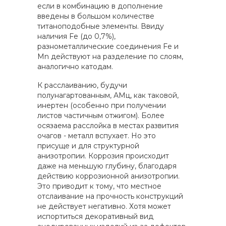
если в комбинацию в дополнение
введены в большом количестве
титаноподобные элементы. Ввиду
наличия Fe (до 0,7%),
разнометаллические соединения Fe и
Mn действуют на разделение по слоям,
аналогично катодам.
К расслаиванию, будучи
полунагартованным, АМц, как таковой,
инертен (особенно при получении
листов частичным отжигом). Более
осязаема расслойка в местах развития
очагов - металл вспухает. Но это
присуще и для структурной
анизотропии. Коррозия происходит
даже на меньшую глубину, благодаря
действию коррозионной анизотропии.
Это приводит к тому, что местное
отслаивание на прочность конструкций
не действует негативно. Хотя может
испортиться декоративный вид