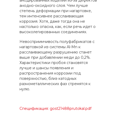
анодированных изделий из-за дефектов
анодно-оксидного слоя. Чем лучше
степень деформации при нагартовке,
тем интенсивнее расслаивающая
коррозия. Хотя, даже тогда она не
настолько опасна, как, если речь идет о
высоколегированных соединениях.
Невосприимчивость полуфабрикатов с
нагартовкой из системы Аl-Мn к
расслаивающему разрушению станет
выше при добавлении меди до 0,2%.
Характеристики пробоя становятся
лучше и шансы появления и
распространения коррозии под
поверхностью, близ катодных
разнометаллических фаз стремятся к
нулю.
Спецификация: gost21488prutokal.pdf