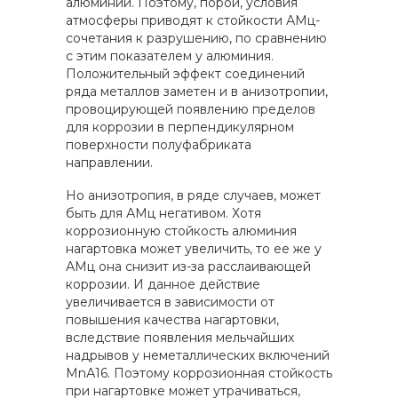
алюминии. Поэтому, порой, условия
атмосферы приводят к стойкости АМц-
сочетания к разрушению, по сравнению
с этим показателем у алюминия.
Положительный эффект соединений
ряда металлов заметен и в анизотропии,
провоцирующей появлению пределов
для коррозии в перпендикулярном
поверхности полуфабриката
направлении.
Но анизотропия, в ряде случаев, может
быть для АМц негативом. Хотя
коррозионную стойкость алюминия
нагартовка может увеличить, то ее же у
АМц она снизит из-за расслаивающей
коррозии. И данное действие
увеличивается в зависимости от
повышения качества нагартовки,
вследствие появления мельчайших
надрывов у неметаллических включений
МnА16. Поэтому коррозионная стойкость
при нагартовке может утрачиваться,