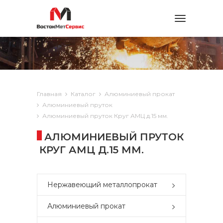
Toggle
navigation
Главная
Каталог
Алюминиевый прокат
Алюминиевый пруток
Алюминиевый пруток Круг АМЦ д.15 мм.
АЛЮМИНИЕВЫЙ ПРУТОК
КРУГ АМЦ Д.15 ММ.
Нержавеющий металлопрокат
Алюминиевый прокат