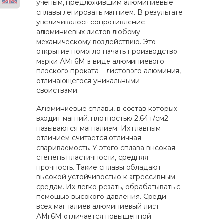
ученым, предложившим алюминиевые
сплавы легировать магнием. В результате
увеличивалось сопротивление
алюминиевых листов любому
механическому воздействию. Это
открытие помогло начать производство
марки АМг6М в виде алюминиевого
плоского проката – листового алюминия,
отличающегося уникальными
свойствами.
Алюминиевые сплавы, в состав которых
входит магний, плотностью 2,64 г/см2
называются магналием. Их главным
отличием считается отличная
свариваемость. У этого сплава высокая
степень пластичности, средняя
прочность. Такие сплавы обладают
высокой устойчивостью к агрессивным
средам. Их легко резать, обрабатывать с
помощью высокого давления. Среди
всех магналиев алюминиевый лист
АМг6М отличается повышенной