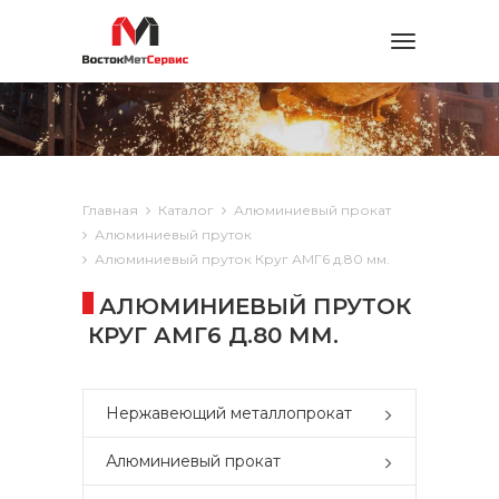
Toggle
navigation
Главная
Каталог
Алюминиевый прокат
Алюминиевый пруток
Алюминиевый пруток Круг АМГ6 д.80 мм.
АЛЮМИНИЕВЫЙ ПРУТОК
КРУГ АМГ6 Д.80 ММ.
Нержавеющий металлопрокат
Алюминиевый прокат