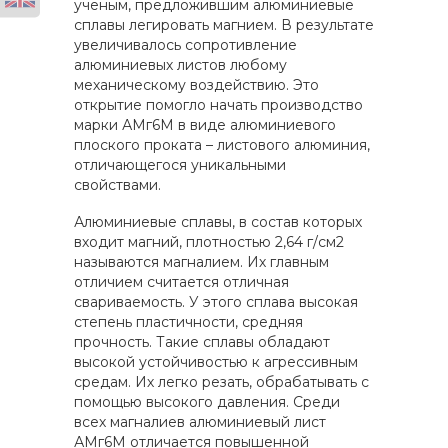
ученым, предложившим алюминиевые
сплавы легировать магнием. В результате
увеличивалось сопротивление
алюминиевых листов любому
механическому воздействию. Это
открытие помогло начать производство
марки АМг6М в виде алюминиевого
плоского проката – листового алюминия,
отличающегося уникальными
свойствами.
Алюминиевые сплавы, в состав которых
входит магний, плотностью 2,64 г/см2
называются магналием. Их главным
отличием считается отличная
свариваемость. У этого сплава высокая
степень пластичности, средняя
прочность. Такие сплавы обладают
высокой устойчивостью к агрессивным
средам. Их легко резать, обрабатывать с
помощью высокого давления. Среди
всех магналиев алюминиевый лист
АМг6М отличается повышенной