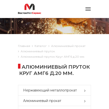
Toggle
navigation
Главная
Каталог
Алюминиевый прокат
Алюминиевый пруток
Алюминиевый пруток Круг АМГ6 д.20 мм.
АЛЮМИНИЕВЫЙ ПРУТОК
КРУГ АМГ6 Д.20 ММ.
Нержавеющий металлопрокат
Алюминиевый прокат