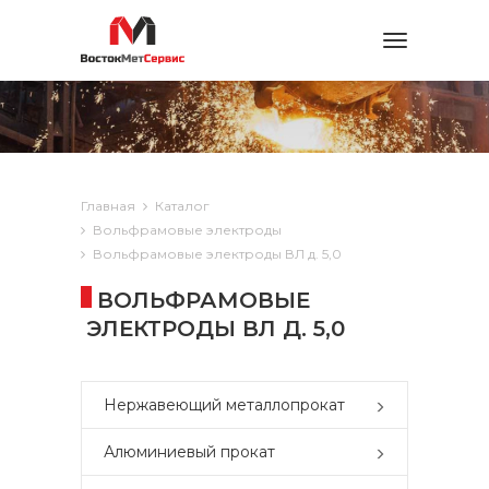
Toggle
navigation
Главная
Каталог
Вольфрамовые электроды
Вольфрамовые электроды ВЛ д. 5,0
ВОЛЬФРАМОВЫЕ
ЭЛЕКТРОДЫ ВЛ Д. 5,0
Нержавеющий металлопрокат
Алюминиевый прокат