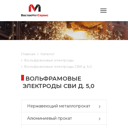
Toggle
navigation
Главная
Каталог
Вольфрамовые электроды
Вольфрамовые электроды СВИ д. 5,0
ВОЛЬФРАМОВЫЕ
ЭЛЕКТРОДЫ СВИ Д. 5,0
Нержавеющий металлопрокат
Алюминиевый прокат