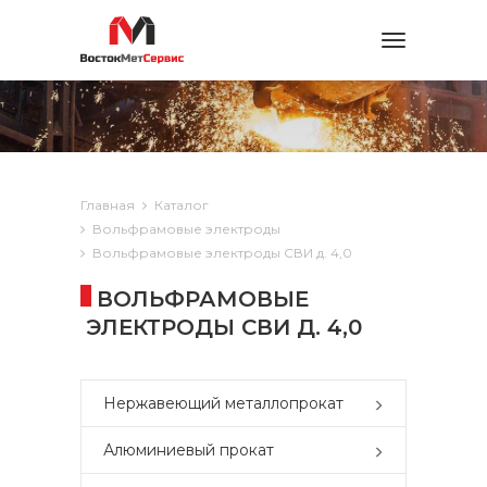
Toggle
navigation
Главная
Каталог
Вольфрамовые электроды
Вольфрамовые электроды СВИ д. 4,0
ВОЛЬФРАМОВЫЕ
ЭЛЕКТРОДЫ СВИ Д. 4,0
Нержавеющий металлопрокат
Алюминиевый прокат