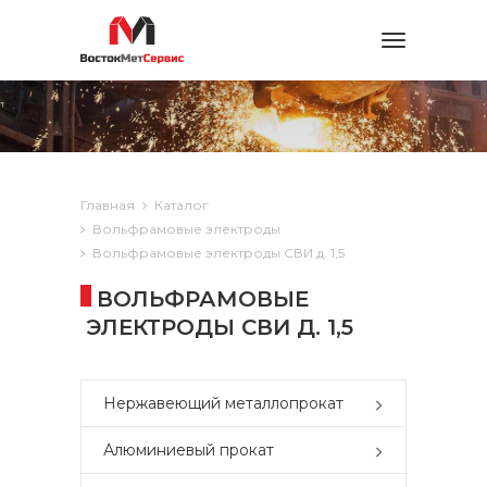
Toggle
navigation
Главная
Каталог
Вольфрамовые электроды
Вольфрамовые электроды СВИ д. 1,5
ВОЛЬФРАМОВЫЕ
ЭЛЕКТРОДЫ СВИ Д. 1,5
Нержавеющий металлопрокат
Алюминиевый прокат