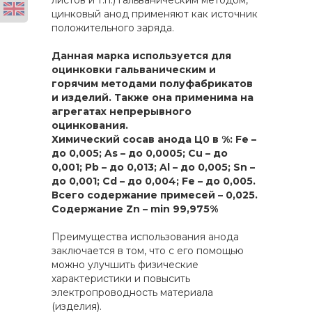
листов и т.п.) гальваническим методом,
цинковый анод применяют как источник
положительного заряда.
Данная марка используется для
оцинковки гальваническим и
горячим методами полуфабрикатов
и изделий. Также она применима на
агрегатах непрерывного
оцинкования.
Химический сосав анода Ц0 в %: Fe –
до 0,005; As – до 0,0005; Cu – до
0,001; Pb – до 0,013; Al – до 0,005; Sn –
до 0,001; Cd – до 0,004; Fe – до 0,005.
Всего содержание примесей – 0,025.
Содержание Zn – min 99,975%
Преимущества использования анода
заключается в том, что с его помощью
можно улучшить физические
характеристики и повысить
электропроводность материала
(изделия).