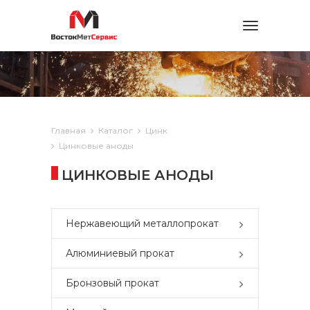
Toggle
navigation
Главная
Каталог
Цинк
Цинковые аноды
ЦИНКОВЫЕ АНОДЫ
Нержавеющий металлопрокат
Алюминиевый прокат
Бронзовый прокат