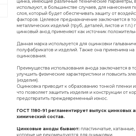
цинка, имеющие различные технические параметры, в
используют, в большинстве случаев, для нанесения п
слоя, который будет обеспечивать защиту от воздей
факторов. Целевое предназначение заключается в то
металлических изделий (труб, деталей, листов и т.п.)
цинковый анод применяют как источник положительн
Данная марка используется для оцинковки гальванич
полуфабрикатов и изделий. Также она применима на 
оцинкования.
Преимущества использования анода заключается в то
улучшить физические характеристики и повысить эл
(изделия).
Оцинковка приводит к образованию тонкой пленки из
что позволяет защитить изделия и конструкции от кор
предотвратить преждевременный износ.
ГОСТ 1180-91 регламентирует выпуск цинковых а
химический состав.
Цинковые аноды бывают:
пластинчатые, катанные,
которые не рекомендуются для оцинковки.