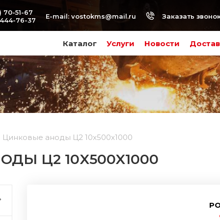
) 70-51-67
Заказать звоно
E-mail:
vostokms@mail.ru
-444-76-37
Каталог
Услуги
Новости
Достав
Цинковые аноды Ц2 10x500x1000
ДЫ Ц2 10X500X1000
РО