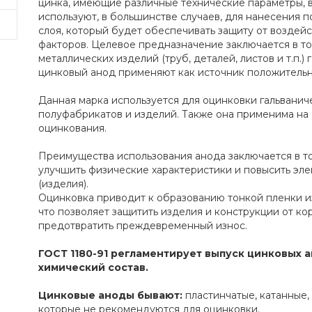
цинка, имеющие различные технические параметры, в
используют, в большинстве случаев, для нанесения п
слоя, который будет обеспечивать защиту от воздей
факторов. Целевое предназначение заключается в то
металлических изделий (труб, деталей, листов и т.п.)
цинковый анод применяют как источник положительн
Данная марка используется для оцинковки гальванич
полуфабрикатов и изделий. Также она применима на 
оцинкования.
Преимущества использования анода заключается в то
улучшить физические характеристики и повысить эл
(изделия).
Оцинковка приводит к образованию тонкой пленки из
что позволяет защитить изделия и конструкции от кор
предотвратить преждевременный износ.
ГОСТ 1180-91 регламентирует выпуск цинковых а
химический состав.
Цинковые аноды бывают:
пластинчатые, катанные,
которые не рекомендуются для оцинковки.