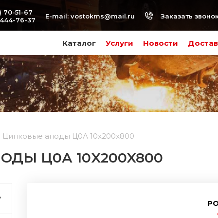
) 70-51-67
Заказать звоно
E-mail:
vostokms@mail.ru
-444-76-37
Каталог
Услуги
Новости
Достав
Цинковые аноды Ц0А 10x200x800
ОДЫ Ц0А 10X200X800
РО