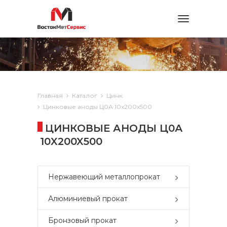
Toggle
navigation
Главная
Каталог
Цинк
Цинковые аноды Ц0А 10x200x500
ЦИНКОВЫЕ АНОДЫ Ц0А
10X200X500
Нержавеющий металлопрокат
Алюминиевый прокат
Бронзовый прокат