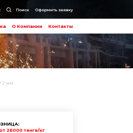
к
Поиск
Оформить заявку
ка
О Компании
Контакты
# 2 мм
ЗНИЦА:
от 26000 тенге/кг