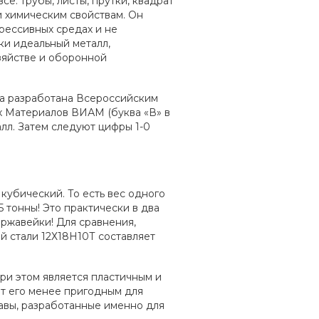
се: трубы, листы, прутки, квадрат
и химическим свойствам. Он
рессивных средах и не
ки идеальный металл,
зяйстве и оборонной
ла разработана Всероссийским
 Материалов ВИАМ (буква «В» в
алл. Затем следуют цифры 1-0
убический. То есть вес одного
5 тонны! Это практически в два
ержавейки! Для сравнения,
 стали 12Х18Н10Т составляет
и этом является пластичным и
ют его менее пригодным для
авы, разработанные именно для