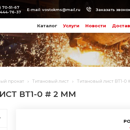
) 70-51-67
Заказать звоно
E-mail:
vostokms@mail.ru
-444-76-37
Каталог
Услуги
Новости
Достав
вый прокат
Титановый лист
Титановый лист ВТ1-0 
СТ ВТ1-0 # 2 ММ
РО