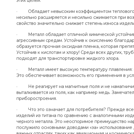
этих целей.
· Обладает невысоким коэффициентом теплового 
несильно расширяется и несильно сжимается при воз
свойство значительно снижает степень износа издел
· Металл обладает отличной химической устойчив
агрессивным средам. Устойчив к окислению благодар
образуется прочная оксидная пленка, которая препя
Устойчив к кислотам и хлору! Среди всех других, тру
подходят для транспортировке жидкого хлора.
· Металл имеет высокую температуру плавления: п
Это обеспечивает возможность его применения в усл
· Не реагирует на магнитные поля и не намагничив
выталкивается из поля, как например медь. Замечате
приборостроения.
· Что это означает для потребителя? Прежде всего
изделий из титана по сравнению с аналогичными изд
черного металла. Это неоспоримое преимущество на
послужило основными доводами «за» использование 
важных отраслях, таких как авиационная и космичес