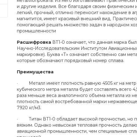
металлопроката. Из него изготавливают практически в
и другие изделия. Все благодаря своим физическим 
легкий, прочный, отлично переносит нахождение в аг
магнитится, имеет красивый внешний вид. Практичес
помогающий решать множество задач в народном хо
промышленности
Расшифровка
ВТ1-0 означает, что данная марка бы
Научно-Исследовательским Институтом Авиационных
маркировке). Буква «Т» означает собственно сам мет
которые обозначают порядковый номер сплава.
Преимущества
· Металл имеет плотность равную 4505 кг на метр к
кубического метра металла будет составлять всего 4,
раза меньше веса аналогичного объема металла из н
плотность самой востребованной марки нержавеющей
7920 кг/м3.
· Титан ВТ1-0 обладает высокой прочностью, но пр
вязким. Однако невысокая тепловая прочность дела
авиационной промышленности, чем специальные спл