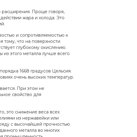
расширения. Проще говоря,
действии жара и холода. Это
ий.
остью и сопротивляемостью к
я тому, что на поверхности
тствует глубокому окислению.
бы из этого металла лучше всего
орядка 1668 градусов Цельсия.
овиях очень высоких температур.
ается. При этом не
льное свойство для
, это снижение веса всех
елиями из нержавейки или
ряду с высочайшей прочностью
данного металла во многих
кая промышленность.