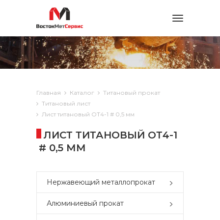
Toggle
navigation
Главная
Каталог
Титановый прокат
Титановый лист
Лист титановый ОТ4-1 # 0,5 мм
ЛИСТ ТИТАНОВЫЙ ОТ4-1
# 0,5 ММ
Нержавеющий металлопрокат
Алюминиевый прокат