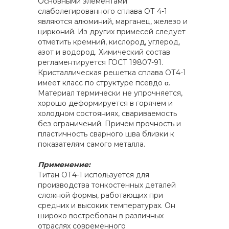
Основными элементами
слаболегированного сплава ОТ 4-1
являются алюминий, марганец, железо и
цирконий. Из других примесей следует
отметить кремний, кислород, углерод,
азот и водород. Химический состав
регламентируется ГОСТ 19807-91.
Кристаллическая решетка сплава ОТ4-1
имеет класс по структуре псевдо α.
Материал термически не упрочняется,
хорошо деформируется в горячем и
холодном состояниях, свариваемость
без ограничений. Причем прочность и
пластичность сварного шва близки к
показателям самого металла.
Применение:
Титан ОТ4-1 используется для
производства тонкостенных деталей
сложной формы, работающих при
средних и высоких температурах. Он
широко востребован в различных
отраслях современного