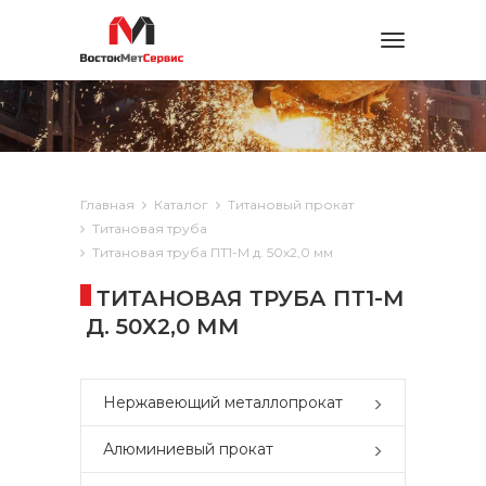
Toggle
navigation
Главная
Каталог
Титановый прокат
Титановая труба
Титановая труба ПТ1-М д. 50х2,0 мм
ТИТАНОВАЯ ТРУБА ПТ1-М
Д. 50Х2,0 ММ
Нержавеющий металлопрокат
Алюминиевый прокат