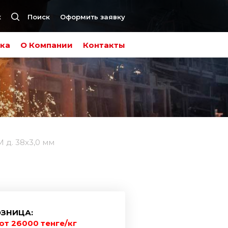
к
Поиск
Оформить заявку
ка
О Компании
Контакты
 д. 38х3,0 мм
ЗНИЦА:
от 26000 тенге/кг