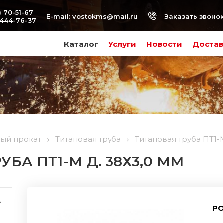
) 70-51-67
Заказать звоно
E-mail:
vostokms@mail.ru
-444-76-37
Каталог
Услуги
Новости
Достав
вый прокат
Титановая труба
Титановая труба ПТ1-М
БА ПТ1-М Д. 38Х3,0 ММ
РО