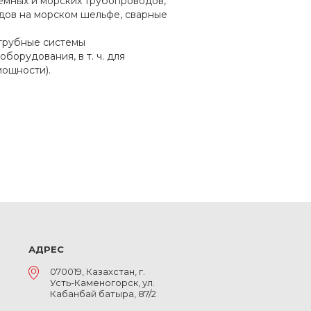
земных и морских трубопроводов,
дов на морском шельфе, сварные
 трубные системы
орудования, в т. ч. для
мощности).
АДРЕС
070019, Казахстан, г.
Усть-Каменогорск, ул.
Кабанбай батыра, 87/2