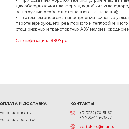
при создании морской техники (строительства на
для оборудования платформ для добычи углеводоро
конструкции особо ответственного назначения);
в атомном энергомашиностроении (силовые узлы,
парогенерирующего, реакторного и теплообменного об
стационарных и транспортных АЭУ малой и средней 
Спецификация: 19807.pdf
ОПЛАТА И ДОСТАВКА
КОНТАКТЫ
Условия оплаты
+ 7 (7232) 70-51-67
+ 7 705-444-76-37
Условия доставки
vostokms@mail.ru