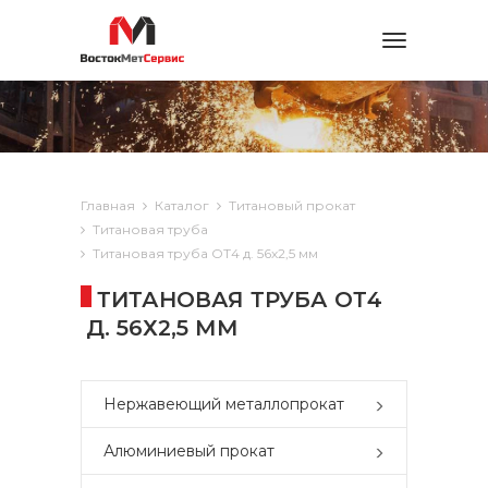
Toggle
navigation
Главная
Каталог
Титановый прокат
Титановая труба
Титановая труба ОТ4 д. 56х2,5 мм
ТИТАНОВАЯ ТРУБА ОТ4
Д. 56Х2,5 ММ
Нержавеющий металлопрокат
Алюминиевый прокат