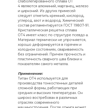
слаболегированного сплава ОТ
4 являются алюминий, марганец, железо
и цирконий. Из других примесей
следует отметить кремний, кислород,
углерод, азот и водород. Химический
состав регламентируется ГОСТ 19807-91.
Кристаллическая решетка сплава
ОТ4 имеет класс по структуре псевдо α.
Материал термически не упрочняется,
хорошо деформируется в горячем и
холодном состояниях, свариваемость
без ограничений. Причем прочность и
пластичность сварного шва близки к
показателям самого металла.
Применение:
Титан ОТ4 используется для
производства тонкостенных деталей
сложной формы, работающих при
средних и высоких температурах. Он
широко востребован в различных
отраслях современного
машиностроения. После отжига может