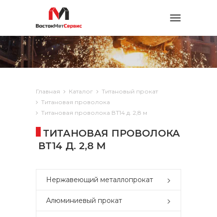
Toggle
navigation
Главная
Каталог
Титановый прокат
Титановая проволока
Титановая проволока ВТ14 д. 2,8 м
ТИТАНОВАЯ ПРОВОЛОКА
ВТ14 Д. 2,8 М
Нержавеющий металлопрокат
Алюминиевый прокат