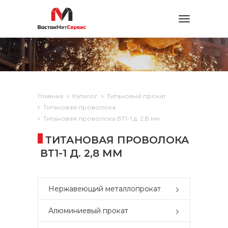
Toggle
navigation
Главная
Каталог
Титановый прокат
Титановая проволока
Титановая проволока ВТ1-1 д. 2,8 мм
ТИТАНОВАЯ ПРОВОЛОКА
ВТ1-1 Д. 2,8 ММ
Нержавеющий металлопрокат
Алюминиевый прокат