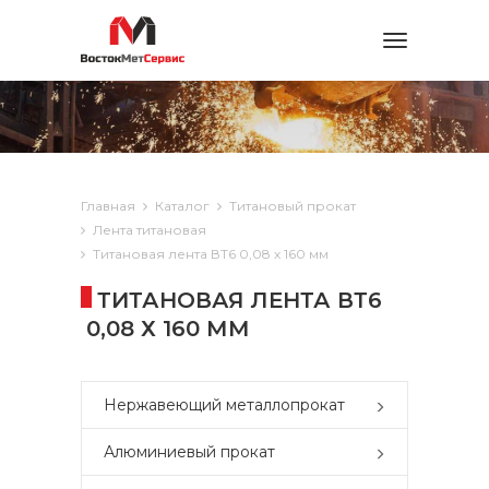
Toggle
navigation
Главная
Каталог
Титановый прокат
Лента титановая
Титановая лента ВТ6 0,08 х 160 мм
ТИТАНОВАЯ ЛЕНТА ВТ6
0,08 Х 160 ММ
Нержавеющий металлопрокат
Алюминиевый прокат