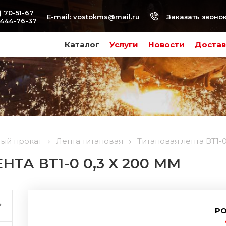
) 70-51-67
Заказать звоно
E-mail:
vostokms@mail.ru
-444-76-37
Каталог
Услуги
Новости
Достав
вый прокат
Лента титановая
Титановая лента ВТ1-0
ТА ВТ1-0 0,3 Х 200 ММ
РО