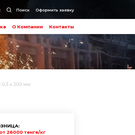
к
Поиск
Оформить заявку
ка
О Компании
Контакты
 0,3 х 200 мм
ЗНИЦА:
от 26000 тенге/кг