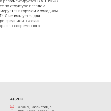
ав регламентируется ГОСТ 19807-
сс по структуре псевдо α.
мируется в горячем и холодном
Т4-0 используется для
ри средних и высоких
отраслях современного
АДРЕС
070019, Казахстан, г.
Усть-Каменогорск, ул.