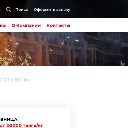
к
Поиск
Оформить заявку
ка
О Компании
Контакты
 0,3 х 200 мм
ЗНИЦА:
от 26000 тенге/кг