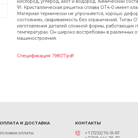
кислород, углерод, азот и водород. Химический сост
91. Кристаллическая решетка сплава ОТ4-0 имеет кла
Материал термически не упрочняется, хорошо дефор
состояниях, свариваемость без ограничений. Титан О
изготовления деталей сложной формы, работающих п
температурах. Он широко востребован в различных 
машиностроения.
Спецификация: 19807.pdf
ОПЛАТА И ДОСТАВКА
КОНТАКТЫ
Условия оплаты
+ 7 (7232) 70-51-67
+ 7 705-444-76-37