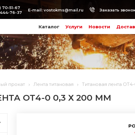
) 70-51-67
Заказать звоно
E-mail:
vostokms@mail.ru
-444-76-37
Каталог
Услуги
Новости
Достав
вый прокат
Лента титановая
Титановая лента ОТ4-0
ТА ОТ4-0 0,3 Х 200 ММ
РО